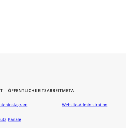
T
ÖFFENTLICHKEITSARBEIT
META
aten
Instagram
Website-Administration
utz
Kanäle