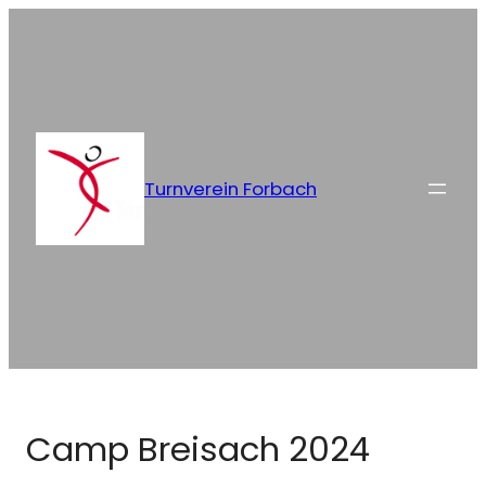
Zum
Inhalt
springen
Turnverein Forbach
Camp Breisach 2024