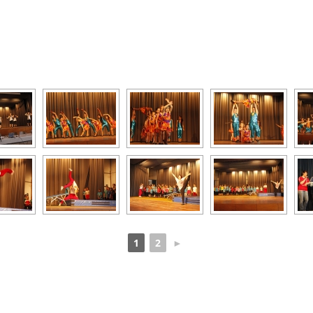
1
2
►