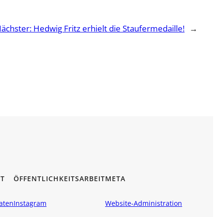
ächster:
Hedwig Fritz erhielt die Staufermedaille!
→
T
ÖFFENTLICHKEITSARBEIT
META
aten
Instagram
Website-Administration