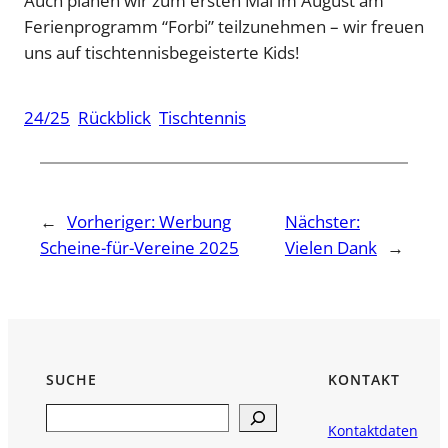
Auch planen wir zum ersten Mal im August am
Ferienprogramm “Forbi” teilzunehmen – wir freuen
uns auf tischtennisbegeisterte Kids!
24/25
Rückblick
Tischtennis
←
Vorheriger:
Werbung
Nächster:
Scheine-für-Vereine 2025
Vielen Dank
→
SUCHE
KONTAKT
Search
Kontaktdaten